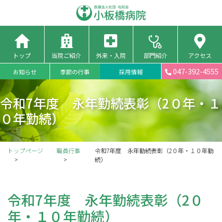
トップ
当院ご紹介
外来・入院
部門紹介
アクセス
047-392-4555
お知らせ
季節の行事
採用情報
令和7年度 永年勤続表彰（2０年・１
０年勤続）
トップページ
職員行事
令和7年度 永年勤続表彰（2０年・１０年勤
続）
令和7年度 永年勤続表彰（2０
年・１０年勤続）