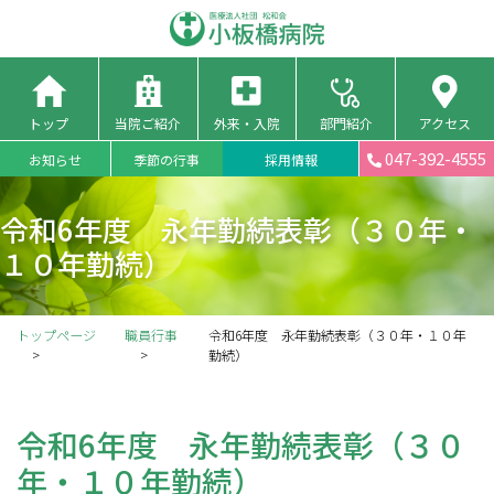
トップ
当院ご紹介
外来・入院
部門紹介
アクセス
047-392-4555
お知らせ
季節の行事
採用情報
令和6年度 永年勤続表彰（３０年・
１０年勤続）
トップページ
職員行事
令和6年度 永年勤続表彰（３０年・１０年
勤続）
令和6年度 永年勤続表彰（３０
年・１０年勤続）