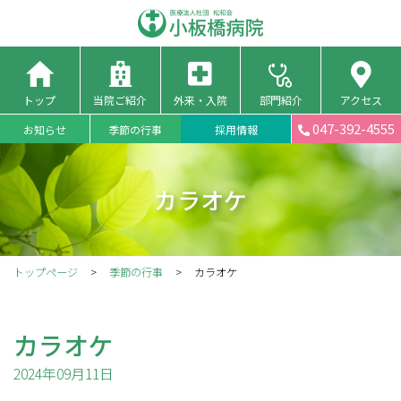
トップ
当院ご紹介
外来・入院
部門紹介
アクセス
047-392-4555
お知らせ
季節の行事
採用情報
カラオケ
トップページ
季節の行事
カラオケ
カラオケ
2024年09月11日