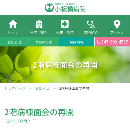
トップ
当院ご紹介
外来・入院
部門紹介
アクセス
047-392-4555
お知らせ
季節の行事
採用情報
2階病棟面会の再開
トップページ
お知らせ
2階病棟面会の再開
2階病棟面会の再開
2024年02月21日